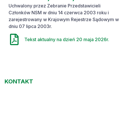
Uchwalony przez Zebranie Przedstawicieli
Członków NSM w dniu 14 czerwca 2003 roku i
zarejestrowany w Krajowym Rejestrze Sądowym w
dniu 07 lipca 2003r.
Tekst aktualny na dzień 20 maja 2026r.
KONTAKT
Nowosolska Spółdzielnia Mieszkaniowa
ul. 1 Maja 16
67-100 Nowa Sól
biuro@nsm.net.pl