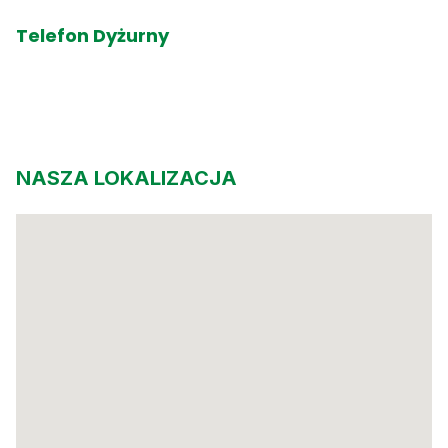
Telefon Dyżurny
+68 387 63 56
00
00
w dni robocze od godz. 7
do 22
00
00
soboty, niedziele i święta od 8
do 20
NASZA LOKALIZACJA